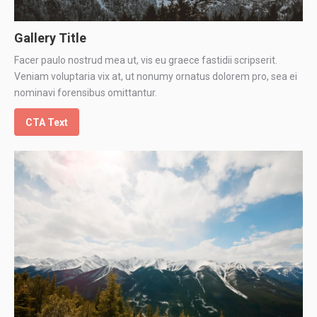
Gallery Title
Facer paulo nostrud mea ut, vis eu graece fastidii scripserit.
Veniam voluptaria vix at, ut nonumy ornatus dolorem pro, sea ei
nominavi forensibus omittantur.
CTA Text