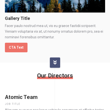
Gallery Title
Facer paulo nostrud mea ut, vis eu graece fastidii scripserit.
Veniam voluptaria vix at, ut nonumy ornatus dolorem pro, sea ei
nominavi forensibus omittantur.
CTA Text
Our Directors
Atomic Team
JOB TITLE
Aliquam eu purus nec lacus vehicula accumsan et efficitur tortor.