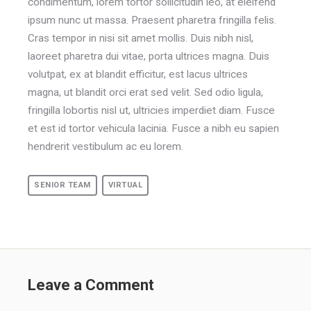
condimentum, lorem tortor sollicitudin leo, at eleifend
ipsum nunc ut massa. Praesent pharetra fringilla felis.
Cras tempor in nisi sit amet mollis. Duis nibh nisl,
laoreet pharetra dui vitae, porta ultrices magna. Duis
volutpat, ex at blandit efficitur, est lacus ultrices
magna, ut blandit orci erat sed velit. Sed odio ligula,
fringilla lobortis nisl ut, ultricies imperdiet diam. Fusce
et est id tortor vehicula lacinia. Fusce a nibh eu sapien
hendrerit vestibulum ac eu lorem.
SENIOR TEAM
VIRTUAL
Leave a Comment