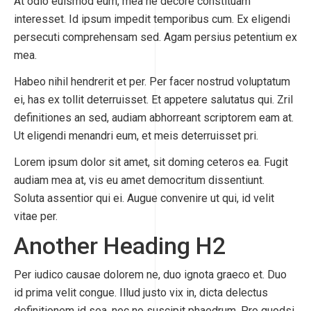
At odio euismod eum, mea ne decore constituam
interesset. Id ipsum impedit temporibus cum. Ex eligendi
persecuti comprehensam sed. Agam persius petentium ex
mea.
Habeo nihil hendrerit et per. Per facer nostrud voluptatum
ei, has ex tollit deterruisset. Et appetere salutatus qui. Zril
definitiones an sed, audiam abhorreant scriptorem eam at.
Ut eligendi menandri eum, et meis deterruisset pri.
Lorem ipsum dolor sit amet, sit doming ceteros ea. Fugit
audiam mea at, vis eu amet democritum dissentiunt.
Soluta assentior qui ei. Augue convenire ut qui, id velit
vitae per.
Another Heading H2
Per iudico causae dolorem ne, duo ignota graeco et. Duo
id prima velit congue. Illud justo vix in, dicta delectus
definitionem id sea, nec no suscipit phaedrum. Pro quodsi