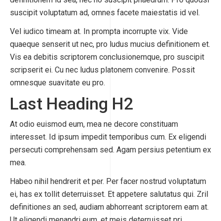
suscipit voluptatum ad, omnes facete maiestatis id vel.
Vel iudico timeam at. In prompta incorrupte vix. Vide
quaeque senserit ut nec, pro ludus mucius definitionem et.
Vis ea debitis scriptorem conclusionemque, pro suscipit
scripserit ei. Cu nec ludus platonem convenire. Possit
omnesque suavitate eu pro.
Last Heading H2
At odio euismod eum, mea ne decore constituam
interesset. Id ipsum impedit temporibus cum. Ex eligendi
persecuti comprehensam sed. Agam persius petentium ex
mea.
Habeo nihil hendrerit et per. Per facer nostrud voluptatum
ei, has ex tollit deterruisset. Et appetere salutatus qui. Zril
definitiones an sed, audiam abhorreant scriptorem eam at.
Ut eligendi menandri eum, et meis deterruisset pri.